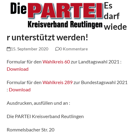
Es
Skip
Open
Close
to
mobile
mobile
darf
content
menu
menu
wiede
r unterstützt werden!
15. September 2020
0 Kommentare
Formular für den
Wahlkreis 60
zur Landtagswahl 2021 :
Download
Formular für den
Wahlkreis 289
zur Bundestagswahl 2021
:
Download
Ausdrucken, ausfüllen und an :
Die PARTEI Kreisverband Reutlingen
Rommelsbacher Str. 20