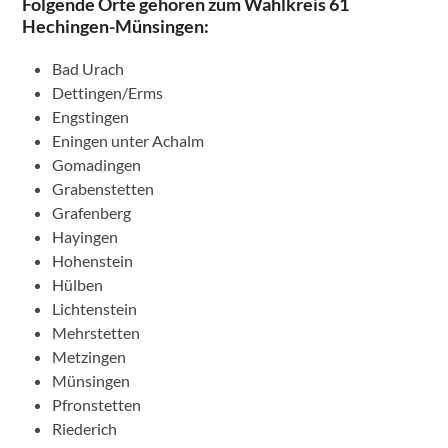
Folgende Orte gehören zum
Wahlkreis 61
Hechingen-Münsingen
:
Bad Urach
Dettingen/Erms
Engstingen
Eningen unter Achalm
Gomadingen
Grabenstetten
Grafenberg
Hayingen
Hohenstein
Hülben
Lichtenstein
Mehrstetten
Metzingen
Münsingen
Pfronstetten
Riederich