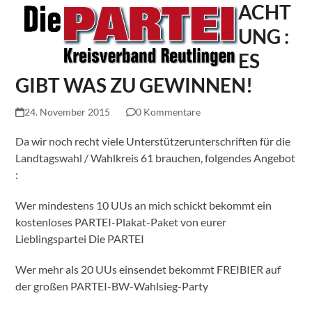
ACHT
Skip
Open
Close
to
mobile
mobile
UNG :
content
menu
menu
ES
GIBT WAS ZU GEWINNEN!
24. November 2015
0 Kommentare
Da wir noch recht viele Unterstützerunterschriften für die
Landtagswahl / Wahlkreis 61 brauchen, folgendes Angebot
:
Wer mindestens 10 UUs an mich schickt bekommt ein
kostenloses PARTEI-Plakat-Paket von eurer
Lieblingspartei Die PARTEI
Wer mehr als 20 UUs einsendet bekommt FREIBIER auf
der großen PARTEI-BW-Wahlsieg-Party